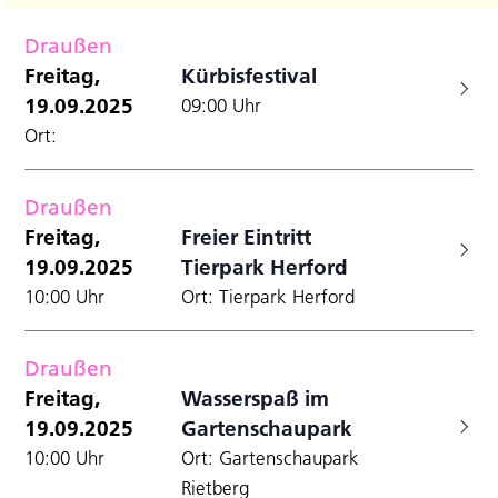
Filter
Datum
A
Anzei
für
Suche
wählen.
Draußen
N
und
Freitag,
Freitag,
Kürbisfestival
Ansicht
19.09.2025
09:00 Uhr
19.09.2025
Navigat
Ort:
Draußen
Freitag,
Freier Eintritt
19.09.2025
Tierpark Herford
10:00 Uhr
Ort: Tierpark Herford
Draußen
Freitag,
Wasserspaß im
19.09.2025
Gartenschaupark
10:00 Uhr
Ort: Gartenschaupark
Rietberg