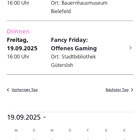
16:00 Uhr
Ort: Bauernhausmuseum
Bielefeld
Drinnen
Freitag,
Fancy Friday:
19.09.2025
Offenes Gaming
16:00 Uhr
Ort: Stadtbibliothek
Gütersloh
Vorheriger Tag
Nächster Tag
Veranstaltungen
19.09.2025
Datum
Kalender
M
MONTAG
D
DIENSTAG
M
MITTWOCH
D
DONNERSTAG
F
FREITAG
S
SAMSTAG
S
SONNTA
wählen.
von