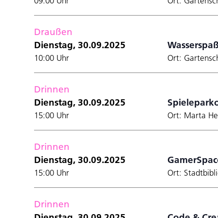
09:00 Uhr
Ort: Gartensc
den
gefilterten
Ergebnissen
Draußen
aktualisieren
Dienstag, 30.09.2025
Wasserspaß
10:00 Uhr
Ort: Gartensc
Drinnen
Dienstag, 30.09.2025
Spielepark
15:00 Uhr
Ort: Marta He
Drinnen
Dienstag, 30.09.2025
GamerSpac
15:00 Uhr
Ort: Stadtbibl
Drinnen
Dienstag, 30.09.2025
Code & Crea