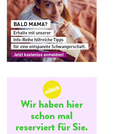
staltung
hten-
ation