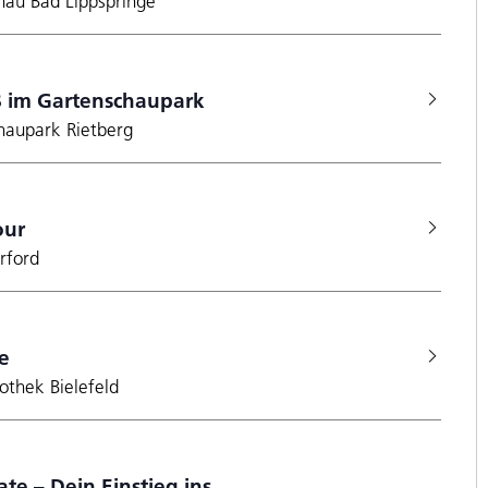
hau Bad Lippspringe
 im Gartenschaupark
haupark Rietberg
our
rford
e
iothek Bielefeld
te – Dein Einstieg ins