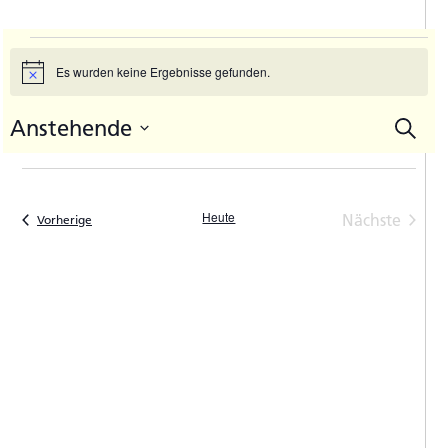
Veranstaltungen
Es wurden keine Ergebnisse gefunden.
Hinweis
Anstehende
Suche
V
Vera
Datum
A
Such
auswählen.
N
und
Heute
Nächste
Veranstaltungen
Vorherige
Ansic
Veranstal
Navi