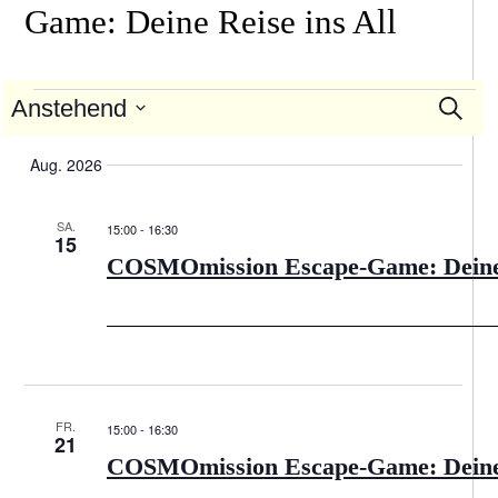
Game: Deine Reise ins All
Veranstaltungen
Anstehend
Suche
Ve
Veran
Datum
An
Suche
auswählen.
Aug. 2026
Na
und
Ansic
SA.
15:00
-
16:30
15
Navig
COSMOmission Escape-Game: Deine R
FR.
15:00
-
16:30
21
COSMOmission Escape-Game: Deine R