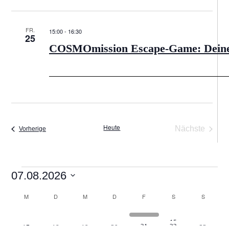
FR.
15:00
-
16:30
25
COSMOmission Escape-Game: Deine R
Heute
Nächste
Veranstaltungen
Vorherige
Veranstalt
Veranstaltungen
07.08.2026
Datum
M
MONTAG
D
DIENSTAG
M
MITTWOCH
D
DONNERSTAG
F
FREITAG
S
SAMSTAG
S
SONNTA
Kalender
wählen.
von
0
0
0
0
0
0
0
27
28
29
30
31
1
2
0
0
0
0
0
0
0
3
4
5
6
7
8
9
1
0
0
0
0
0
0
Veranstaltungen
15
10
11
12
13
14
16
1
1
Veranstaltungen
Veranstaltungen
Veranstaltungen
Veranstaltungen
Veranstaltungen
Veranstaltungen
Veransta
0
0
0
0
0
21
22
17
18
19
20
23