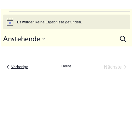
Veranstaltungen
Es wurden keine Ergebnisse gefunden.
Hinweis
Anstehende
Suche
V
Vera
Datum
A
Such
auswählen.
N
und
Heute
Nächste
Veranstaltungen
Vorherige
Ansic
Veranstal
Navi