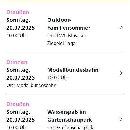
Filter
Datum
A
Anzei
für
Suche
wählen.
Draußen
N
und
Sonntag,
Sonntag,
Outdoor-
Ansicht
20.07.2025
Familiensommer
20.07.2025
Navigat
10:00 Uhr
Ort: LWL-Museum
Ziegelei Lage
Drinnen
Sonntag,
Modellbundesbahn
20.07.2025
10:00 Uhr
Ort: Modellbundesbahn
Draußen
Sonntag,
Wasserspaß im
20.07.2025
Gartenschaupark
10:00 Uhr
Ort: Gartenschaupark