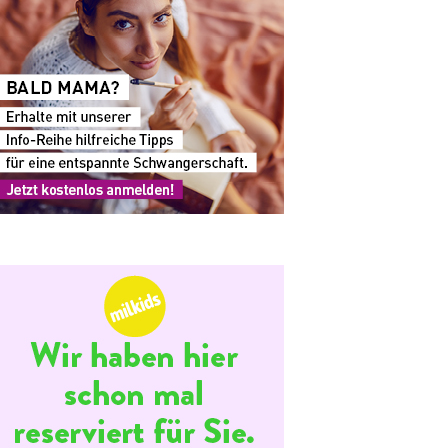
staltung
ltungen
hten-