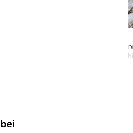
D
hi
rbei