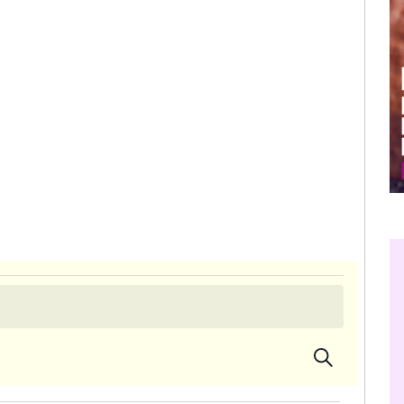
Suche
Veran
Veransta
Ansic
Suche