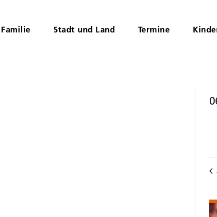
Familie
Stadt und Land
Termine
Kinde
0
D
K
wä
v
V