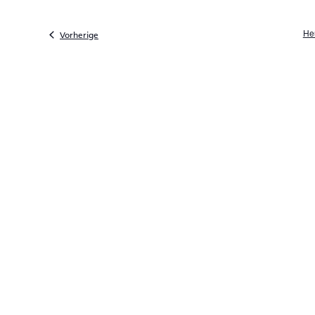
He
Veranstaltungen
Vorherige