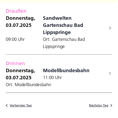
Filter
Datum
A
Anzei
für
Suche
wählen.
Draußen
N
und
Donnerstag,
Donnerstag,
Sandwelten
Ansicht
03.07.2025
Gartenschau Bad
3.07.2025
Navigat
Lippspringe
09:00 Uhr
Ort: Gartenschau Bad
Lippspringe
Drinnen
Donnerstag,
Modellbundesbahn
03.07.2025
11:00 Uhr
Ort: Modellbundesbahn
Vorheriger Tag
Nächster Tag