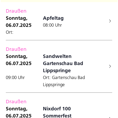
Filter
Datum
A
Anzei
für
Suche
wählen.
Draußen
N
und
Sonntag,
Sonntag,
Apfeltag
Ansicht
06.07.2025
08:00 Uhr
6.07.2025
Navigat
Ort:
Draußen
Sonntag,
Sandwelten
06.07.2025
Gartenschau Bad
Lippspringe
09:00 Uhr
Ort: Gartenschau Bad
Lippspringe
Draußen
Sonntag,
Nixdorf 100
06.07.2025
Sommerfest