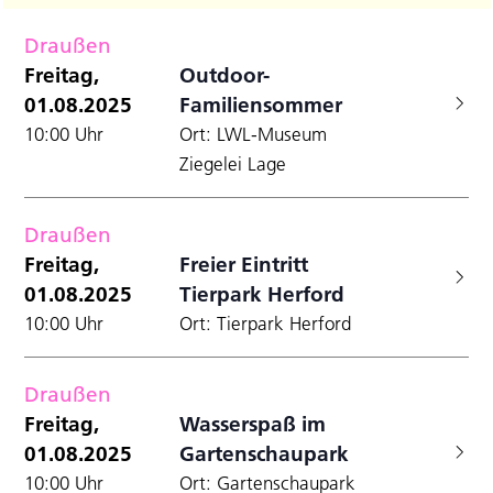
Filter
Datum
A
Anzei
für
Suche
wählen.
Draußen
N
und
Freitag,
Freitag,
Outdoor-
Ansicht
01.08.2025
Familiensommer
1.08.2025
Navigat
10:00 Uhr
Ort: LWL-Museum
Ziegelei Lage
Draußen
Freitag,
Freier Eintritt
01.08.2025
Tierpark Herford
10:00 Uhr
Ort: Tierpark Herford
Draußen
Freitag,
Wasserspaß im
01.08.2025
Gartenschaupark
10:00 Uhr
Ort: Gartenschaupark