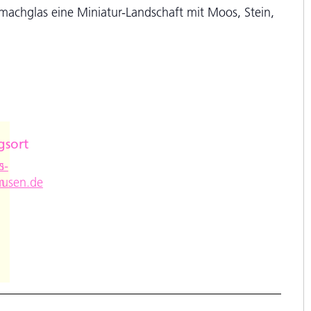
machglas eine Miniatur-Landschaft mit Moos, Stein,
gsort
e
s
m-
m
ausen.de