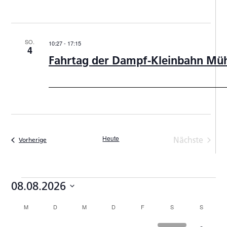
SO.
10:27
-
17:15
4
Fahrtag der Dampf-Kleinbahn Müh
Heute
Nächste
Veranstaltungen
Vorherige
Veranstal
Veranstaltungen
08.08.2026
Datum
Kalender
M
MONTAG
D
DIENSTAG
M
MITTWOCH
D
DONNERSTAG
F
FREITAG
S
SAMSTAG
S
SONNTA
wählen.
von
0
0
0
0
0
0
0
27
28
29
30
31
1
2