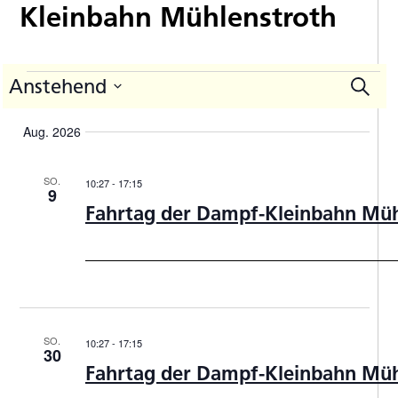
Kleinbahn Mühlenstroth
Veranstaltungen
Anstehend
Suche
V
Vera
Datum
A
Such
auswählen.
Aug. 2026
N
und
Ansic
SO.
10:27
-
17:15
9
Navi
Fahrtag der Dampf-Kleinbahn Müh
SO.
10:27
-
17:15
30
Fahrtag der Dampf-Kleinbahn Müh