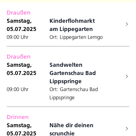
Filter
Datum
A
Anzei
für
Suche
wählen.
Draußen
N
und
Samstag,
Samstag,
Kinderflohmarkt
Ansicht
05.07.2025
am Lippegarten
5.07.2025
Navigat
09:00 Uhr
Ort: Lippegarten Lemgo
Draußen
Samstag,
Sandwelten
05.07.2025
Gartenschau Bad
Lippspringe
09:00 Uhr
Ort: Gartenschau Bad
Lippspringe
Drinnen
Samstag,
Nähe dir deinen
05.07.2025
scrunchie