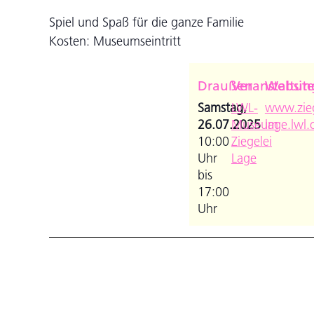
Spiel und Spaß für die ganze Familie
Kosten: Museumseintritt
Draußen
Veranstaltun
Websit
Samstag,
LWL-
www.zieg
26.07.2025
Museum
lage.lwl.
10:00
Ziegelei
Uhr
Lage
bis
17:00
Uhr