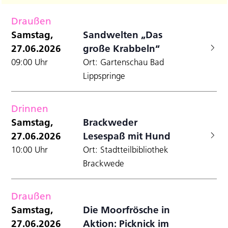
Filter
Datum
A
Anzei
für
Suche
wählen.
Draußen
N
und
Samstag,
Samstag,
Sandwelten „Das
Ansicht
27.06.2026
große Krabbeln“
27.06.2026
Navigat
09:00 Uhr
Ort: Gartenschau Bad
Lippspringe
Drinnen
Samstag,
Brackweder
27.06.2026
Lesespaß mit Hund
10:00 Uhr
Ort: Stadtteilbibliothek
Brackwede
Draußen
Samstag,
Die Moorfrösche in
27.06.2026
Aktion: Picknick im