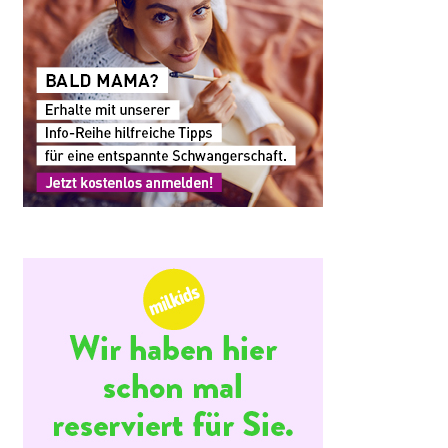
staltung
hten-
ation