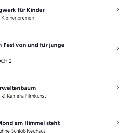
gwerk für Kinder
k Kleinenbremen
 Fest von und für junge
OCH 2
rweltenbaum
k & Kamera Filmkunst
Mond am Himmel steht
tbühne Schloß Neuhaus