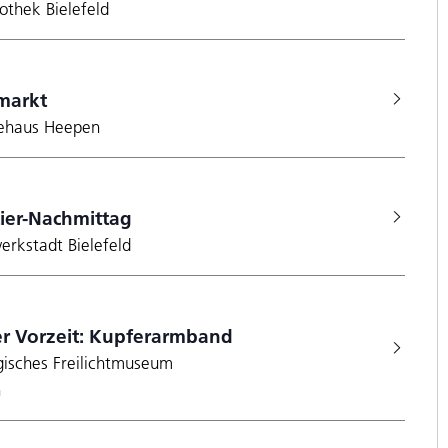
iothek Bielefeld
markt
ehaus Heepen
ier-Nachmittag
erkstadt Bielefeld
r Vorzeit: Kupferarmband
gisches Freilichtmuseum
n