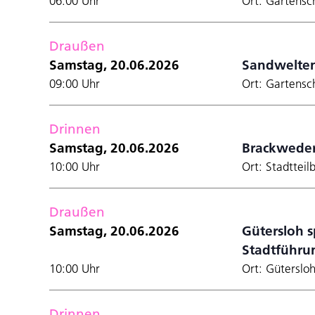
06:00 Uhr
Ort: Gartensc
den
gefilterten
Ergebnissen
Draußen
aktualisieren
Samstag, 20.06.2026
Sandwelten
09:00 Uhr
Ort: Gartensc
Drinnen
Samstag, 20.06.2026
Brackweder
10:00 Uhr
Ort: Stadttei
Draußen
Samstag, 20.06.2026
Gütersloh s
Stadtführu
10:00 Uhr
Ort: Güterslo
Drinnen