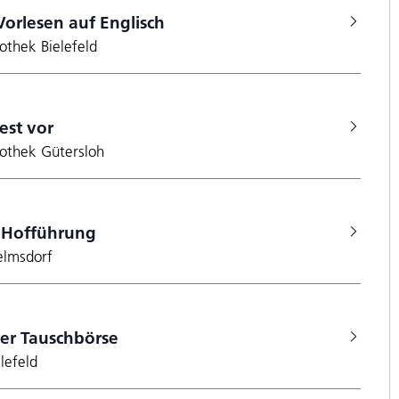
Vorlesen auf Englisch
iothek Bielefeld
est vor
iothek Gütersloh
e Hofführung
elmsdorf
ker Tauschbörse
elefeld