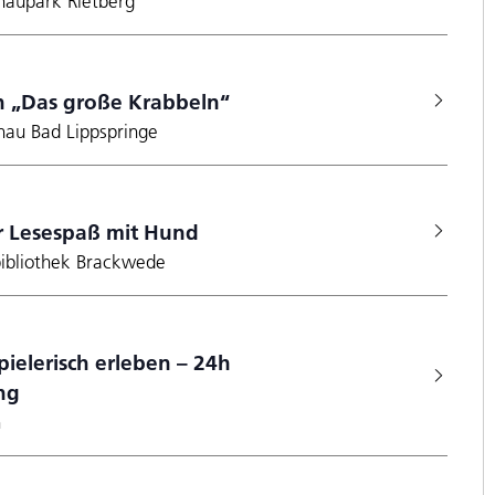
haupark Rietberg
 „Das große Krabbeln“
hau Bad Lippspringe
 Lesespaß mit Hund
lbibliothek Brackwede
pielerisch erleben – 24h
ng
h