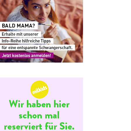
staltung
ltungen
hten-