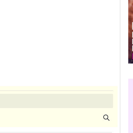
Suche
Veran
Veransta
Ansic
Suche