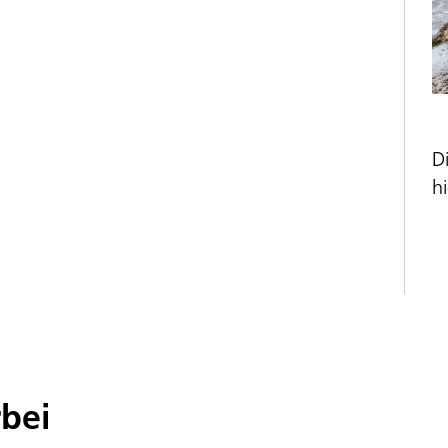
D
hi
rbei