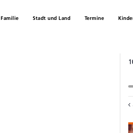
Familie
Stadt und Land
Termine
Kinde
1
D
K
wä
v
V