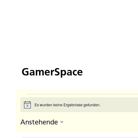
GamerSpace
Veranstaltungen
Es wurden keine Ergebnisse gefunden.
Hinweis
Anstehende
Datum
auswählen.