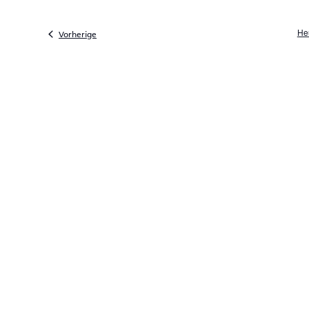
He
Veranstaltungen
Vorherige