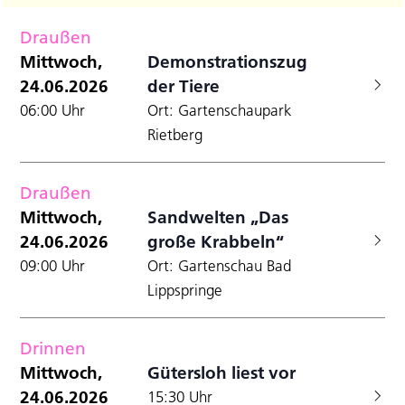
Filter
Datum
A
Anzei
für
Suche
wählen.
Draußen
N
und
Mittwoch,
Mittwoch,
Demonstrationszug
Ansicht
24.06.2026
der Tiere
24.06.2026
Navigat
06:00 Uhr
Ort: Gartenschaupark
Rietberg
Draußen
Mittwoch,
Sandwelten „Das
24.06.2026
große Krabbeln“
09:00 Uhr
Ort: Gartenschau Bad
Lippspringe
Drinnen
Mittwoch,
Gütersloh liest vor
24.06.2026
15:30 Uhr