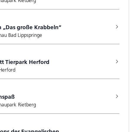
haupark Rietberg
 „Das große Krabbeln“
hau Bad Lippspringe
itt Tierpark Herford
Herford
nspaß
haupark Rietberg
lons der Evangelischen