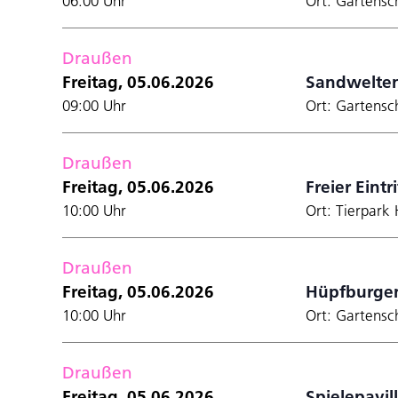
06:00 Uhr
Ort: Gartensc
den
gefilterten
Ergebnissen
Draußen
aktualisieren
Freitag, 05.06.2026
Sandwelten
09:00 Uhr
Ort: Gartensc
Draußen
Freitag, 05.06.2026
Freier Eintr
10:00 Uhr
Ort: Tierpark 
Draußen
Freitag, 05.06.2026
Hüpfburge
10:00 Uhr
Ort: Gartensc
Draußen
Freitag, 05.06.2026
Spielepavil