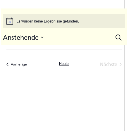
Veranstaltungen
Es wurden keine Ergebnisse gefunden.
Hinweis
Anstehende
Suche
V
Vera
Datum
A
Such
auswählen.
N
und
Heute
Nächste
Veranstaltungen
Vorherige
Ansic
Veranstal
Navi