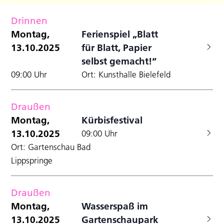
Filter
Datum
A
Anzei
für
Suche
wählen.
Drinnen
N
und
Montag,
Montag,
Ferienspiel „Blatt
Ansicht
13.10.2025
für Blatt, Papier
13.10.2025
Navigat
selbst gemacht!“
09:00 Uhr
Ort: Kunsthalle Bielefeld
Draußen
Montag,
Kürbisfestival
13.10.2025
09:00 Uhr
Ort: Gartenschau Bad
Lippspringe
Draußen
Montag,
Wasserspaß im
13.10.2025
Gartenschaupark