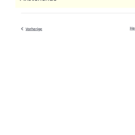
Datum
auswählen.
He
Veranstaltungen
Vorherige