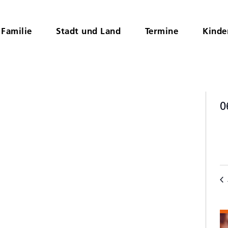
Familie
Stadt und Land
Termine
Kinde
0
D
K
wä
v
V