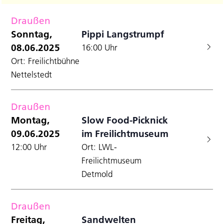
Filter
Datum
A
Anzei
für
Suche
wählen.
Draußen
N
und
Freitag,
Sonntag,
Pippi Langstrumpf
Ansicht
08.06.2025
16:00 Uhr
13.06.2025
Navigat
Ort: Freilichtbühne
Nettelstedt
Draußen
Montag,
Slow Food-Picknick
09.06.2025
im Freilichtmuseum
12:00 Uhr
Ort: LWL-
Freilichtmuseum
Detmold
Draußen
Freitag,
Sandwelten