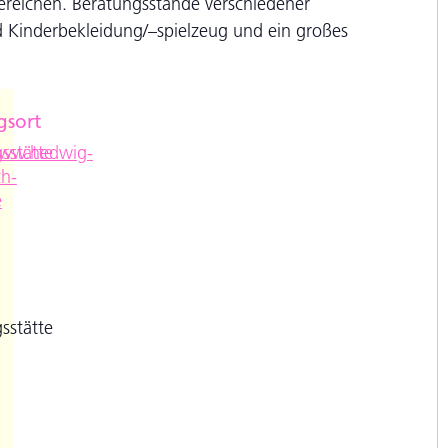
ereichen. Beratungsstände verschiedener
d Kinderbekleidung/–spielzeug und ein großes
gsort
e
sstätte
www.hedwig-
h-
e
sstätte