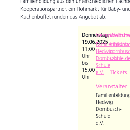
Familienbildung aus den unterschiedlichen Fachb
Kooperationspartner, ein Flohmarkt für Baby- un
Kuchenbuffet runden das Angebot ab.
Donnerstag,
Veranstaltun
Websit
19.06.2025
Familienbildung
https://
11:00
Hedwig
dornbusc
Uhr
Dornbusch-
schule.d
bis
Schule
15:00
e.V.
Tickets
Uhr
Veranstalter
Familienbildung
Hedwig
Dornbusch-
Schule
e.V.