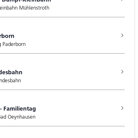
einbahn Mühlenstroth
rborn
rg Paderborn
desbahn
undesbahn
 – Familientag
 Bad Oeynhausen