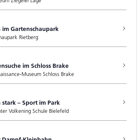
eum Ziegelei Lage
 im Gartenschaupark
haupark Rietberg
ensuche im Schloss Brake
naissance-Museum Schloss Brake
stark – Sport im Park
ter Volkening Schule Bielefeld
r Dampf-Kleinbahn