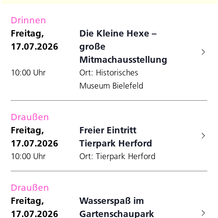
Filter
Datum
A
Anzei
für
Suche
wählen.
Drinnen
N
und
Freitag,
Freitag,
Die Kleine Hexe –
Ansicht
17.07.2026
große
17.07.2026
Navigat
Mitmachausstellung
10:00 Uhr
Ort: Historisches
Museum Bielefeld
Draußen
Freitag,
Freier Eintritt
17.07.2026
Tierpark Herford
10:00 Uhr
Ort: Tierpark Herford
Draußen
Freitag,
Wasserspaß im
17.07.2026
Gartenschaupark