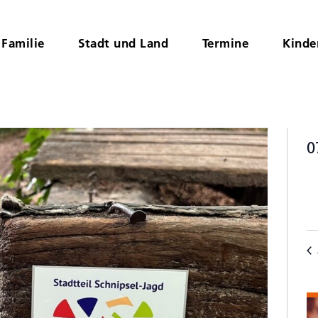
Familie
Stadt und Land
Termine
Kinde
0
D
K
wä
v
V