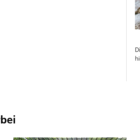
D
hi
rbei