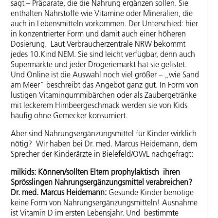
sagt – Präparate, die die Nahrung ergänzen sollen. Sie
enthalten Nährstoffe wie Vitamine oder Mineralien, die
auch in Lebensmitteln vorkommen. Der Unterschied: hier
in konzentrierter Form und damit auch einer höheren
Dosierung. Laut Verbraucherzentrale NRW bekommt
jedes 10.Kind NEM. Sie sind leicht verfügbar, denn auch
Supermärkte und jeder Drogeriemarkt hat sie gelistet.
Und Online ist die Auswahl noch viel größer – „wie Sand
am Meer“ beschreibt das Angebot ganz gut. In Form von
lustigen Vitamingummibärchen oder als Zaubergetränke
mit leckerem Himbeergeschmack werden sie von Kids
häufig ohne Gemecker konsumiert.
Aber sind Nahrungsergänzungsmittel für Kinder wirklich
nötig? Wir haben bei Dr. med. Marcus Heidemann, dem
Sprecher der Kinderärzte in Bielefeld/OWL nachgefragt:
milkids: Können/sollten Eltern prophylaktisch ihren
Sprösslingen Nahrungsergänzungsmittel verabreichen?
Dr. med. Marcus Heidemann:
Gesunde Kinder benötige
keine Form von Nahrungsergänzungsmitteln! Ausnahme
ist Vitamin D im ersten Lebensjahr. Und bestimmte