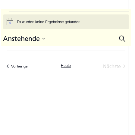
Veranstaltungen
Es wurden keine Ergebnisse gefunden.
Hinweis
Anstehende
Suche
V
Vera
Datum
A
Such
auswählen.
N
und
Heute
Nächste
Veranstaltungen
Vorherige
Ansic
Veranstal
Navi