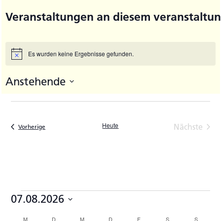
Veranstaltungen an diesem veranstaltun
Es wurden keine Ergebnisse gefunden.
Hinweis
Anstehende
Datum
wählen.
Heute
Nächste
Veranstaltungen
Vorherige
Veransta
Veranstaltungen
07.08.2026
Datum
M
MONTAG
D
DIENSTAG
M
MITTWOCH
D
DONNERSTAG
F
FREITAG
S
SAMSTAG
S
SONNTA