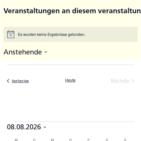
Veranstaltungen an diesem veranstaltun
Es wurden keine Ergebnisse gefunden.
Hinweis
Anstehende
Datum
wählen.
Heute
Nächste
Veranstaltungen
Vorherige
Veransta
Veranstaltungen
08.08.2026
Datum
M
MONTAG
D
DIENSTAG
M
MITTWOCH
D
DONNERSTAG
F
FREITAG
S
SAMSTAG
S
SONNTA