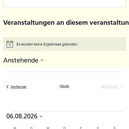
Veranstaltungen an diesem veranstaltun
Es wurden keine Ergebnisse gefunden.
Hinweis
Anstehende
Datum
wählen.
Heute
Nächste
Veranstaltungen
Vorherige
Veransta
Veranstaltungen
06.08.2026
Datum
M
MONTAG
D
DIENSTAG
M
MITTWOCH
D
DONNERSTAG
F
FREITAG
S
SAMSTAG
S
SONNTA