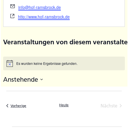
Email
info@hof-ramsbrock.de
Webseite
http://www.hof-ramsbrock.de
Veranstaltungen von diesem veranstalte
Es wurden keine Ergebnisse gefunden.
Hinweis
Anstehende
Datum
wählen.
Heute
Nächste
Veranstaltungen
Vorherige
Veransta