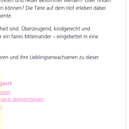
n treten und neuer Bestimmer werden? Oder finden
iden können? Die Tiere auf dem Hof erleben dabei
mente.
iheit sind. Überzeugend, kindgerecht und
 ein faires Miteinander – eingebettet in eine
hren und ihre Lieblingserwachsenen zu dieser
gsort
e
oster-
ueck.de/events/wer-
-
-