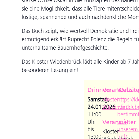
starke Ochse Oskar in die Fußstapfen des Bauer
sie eine Möglichkeit, dass alle Tiere mitentsche
lustige, spannende und auch nachdenkliche Mo
Das Buch zeigt, wie wertvoll Demokratie und Fre
ermutigend erklärt Ruprecht Polenz die Regeln für
unterhaltsame Bauernhofgeschichte.
Das Kloster Wiedenbrück lädt alle Kinder ab 7 Ja
besonderen Lesung ein!
Drinnen
Veranstaltun
Websit
Samstag,
Kloster
https://kl
24.01.2026
Wiedenbrück
wiedenbr
11:00
bestimmt
Uhr
Veranstalter
auf-
bis
unserem
Kloster
13:00
hof/
Wiedenbrück