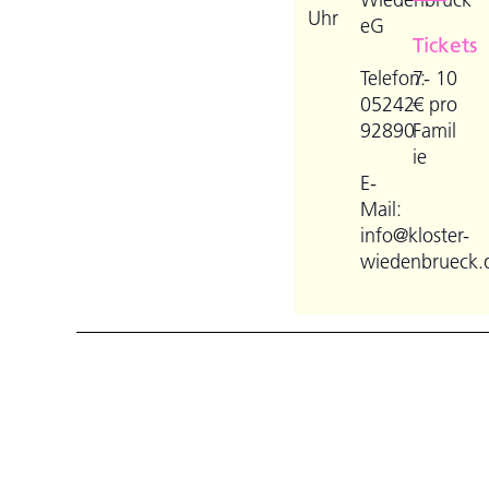
Uhr
eG
Tickets
Telefon:
7- 10
05242
€ pro
92890
Famil
ie
E-
Mail:
info@kloster-
wiedenbrueck.