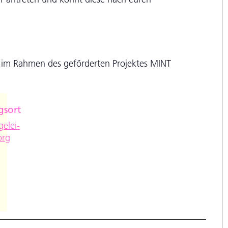
es im Rahmen des geförderten Projektes MINT
gsort
e
elei-
org