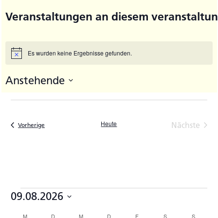
Veranstaltungen an diesem veranstaltun
Es wurden keine Ergebnisse gefunden.
Hinweis
Anstehende
Datum
wählen.
Heute
Nächste
Veranstaltungen
Vorherige
Veransta
Veranstaltungen
09.08.2026
Datum
M
MONTAG
D
DIENSTAG
M
MITTWOCH
D
DONNERSTAG
F
FREITAG
S
SAMSTAG
S
SONNTA