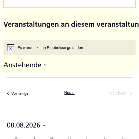
Veranstaltungen an diesem veranstaltun
Es wurden keine Ergebnisse gefunden.
Hinweis
Anstehende
Datum
wählen.
Heute
Nächste
Veranstaltungen
Vorherige
Veransta
Veranstaltungen
08.08.2026
Datum
M
MONTAG
D
DIENSTAG
M
MITTWOCH
D
DONNERSTAG
F
FREITAG
S
SAMSTAG
S
SONNTA