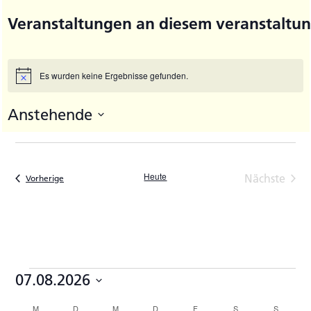
Veranstaltungen an diesem veranstaltun
Es wurden keine Ergebnisse gefunden.
Hinweis
Anstehende
Datum
wählen.
Heute
Nächste
Veranstaltungen
Vorherige
Veransta
Veranstaltungen
07.08.2026
Datum
M
MONTAG
D
DIENSTAG
M
MITTWOCH
D
DONNERSTAG
F
FREITAG
S
SAMSTAG
S
SONNTA