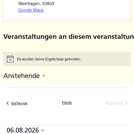
Steinhagen
,
33803
Google Maps
Veranstaltungen an diesem veranstaltun
Es wurden keine Ergebnisse gefunden.
Hinweis
Anstehende
Datum
wählen.
Heute
Nächste
Veranstaltungen
Vorherige
Veransta
Veranstaltungen
06.08.2026