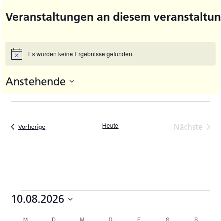
Veranstaltungen an diesem veranstaltun
Es wurden keine Ergebnisse gefunden.
Hinweis
Anstehende
Datum
wählen.
Heute
Nächste
Veranstaltungen
Vorherige
Veransta
Veranstaltungen
10.08.2026
Datum
M
MONTAG
D
DIENSTAG
M
MITTWOCH
D
DONNERSTAG
F
FREITAG
S
SAMSTAG
S
SONNTA