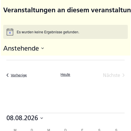
Veranstaltungen an diesem veranstaltun
Es wurden keine Ergebnisse gefunden.
Hinweis
Anstehende
Datum
wählen.
Heute
Nächste
Veranstaltungen
Vorherige
Veransta
Veranstaltungen
08.08.2026
Datum
M
MONTAG
D
DIENSTAG
M
MITTWOCH
D
DONNERSTAG
F
FREITAG
S
SAMSTAG
S
SONNTA