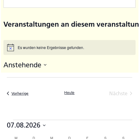
Veranstaltungen an diesem veranstaltun
Es wurden keine Ergebnisse gefunden.
Hinweis
Anstehende
Datum
wählen.
Heute
Nächste
Veranstaltungen
Vorherige
Veransta
Veranstaltungen
07.08.2026
Datum
M
MONTAG
D
DIENSTAG
M
MITTWOCH
D
DONNERSTAG
F
FREITAG
S
SAMSTAG
S
SONNTA