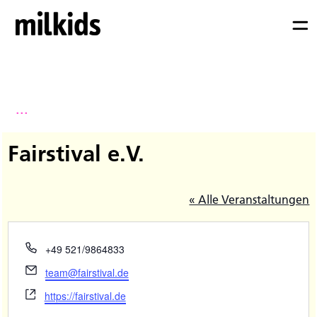
...
Fairstival e.V.
« Alle Veranstaltungen
Telefon
+49 521/9864833
Email
team@fairstival.de
Webseite
https://fairstival.de