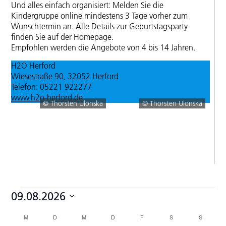
Und alles einfach organisiert: Melden Sie die
Kindergruppe online mindestens 3 Tage vorher zum
Wunschtermin an. Alle Details zur Geburtstagsparty
finden Sie auf der Homepage.
Empfohlen werden die Angebote von 4 bis 14 Jahren.
H2O Herford
Wiesestraße 90, 32052 Herford
Telefon: 05221 922277
www.h2o-herford.de
© Thorsten Ulonska
© Thorsten Ulonska
Veranstaltungen
09.08.2026
Datum
Kalender
M
MONTAG
D
DIENSTAG
M
MITTWOCH
D
DONNERSTAG
F
FREITAG
S
SAMSTAG
S
SONNTA
wählen.