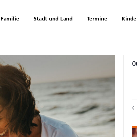
Familie
Stadt und Land
Termine
Kinde
0
D
K
wä
v
V