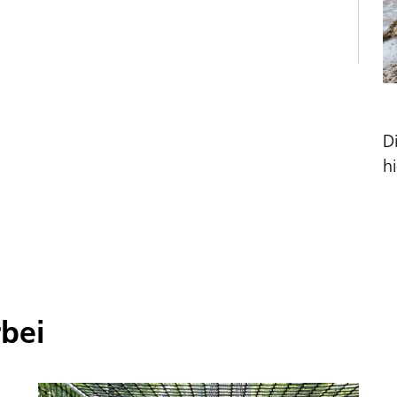
D
hi
rbei