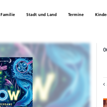
Familie
Stadt und Land
Termine
Kinde
0
D
K
wä
v
V