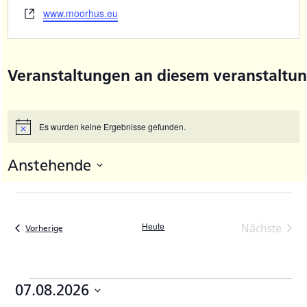
Webseite
www.moorhus.eu
Veranstaltungen an diesem veranstaltun
Es wurden keine Ergebnisse gefunden.
Hinweis
Anstehende
Datum
wählen.
Heute
Nächste
Veranstaltungen
Vorherige
Veransta
Veranstaltungen
07.08.2026