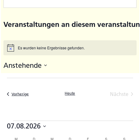
Veranstaltungen an diesem veranstaltun
Es wurden keine Ergebnisse gefunden.
Hinweis
Anstehende
Datum
wählen.
Heute
Nächste
Veranstaltungen
Vorherige
Veransta
Veranstaltungen
07.08.2026
Datum
M
MONTAG
D
DIENSTAG
M
MITTWOCH
D
DONNERSTAG
F
FREITAG
S
SAMSTAG
S
SONNTA