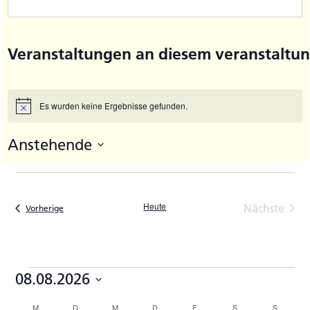
Veranstaltungen an diesem veranstaltun
Es wurden keine Ergebnisse gefunden.
Hinweis
Anstehende
Datum
wählen.
Heute
Nächste
Veranstaltungen
Vorherige
Veransta
Veranstaltungen
08.08.2026
Datum
M
MONTAG
D
DIENSTAG
M
MITTWOCH
D
DONNERSTAG
F
FREITAG
S
SAMSTAG
S
SONNTA