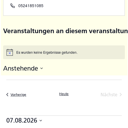
Telefon
05241851085
Veranstaltungen an diesem veranstaltun
Es wurden keine Ergebnisse gefunden.
Hinweis
Anstehende
Datum
wählen.
Heute
Nächste
Veranstaltungen
Vorherige
Veransta
Veranstaltungen
07.08.2026
Datum